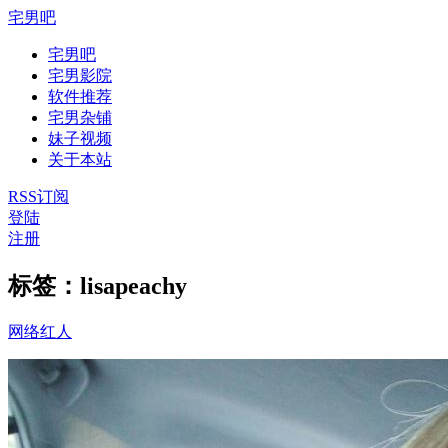
宅男吧
宅男吧
宅男影院
软件推荐
宅男杂铺
妹子视频
关于本站
RSS订阅
登陆
注册
标签：lisapeachy
网络红人