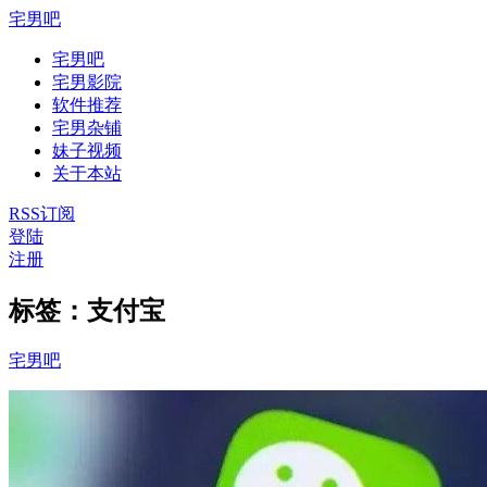
宅男吧
宅男吧
宅男影院
软件推荐
宅男杂铺
妹子视频
关于本站
RSS订阅
登陆
注册
标签：支付宝
宅男吧