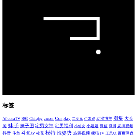
标签
图集
coser
Cosplay
AfreecaTV
B站
大长
Chinajoy
二次元
伊素婉
动漫博主
妹子
宅男福利
妹子图
宅男女神
腿
小姐姐
微信
恶搞视频
小仙女
微博
模特
斗鱼tv
涨姿势
热舞视频
抖音
百度网盘
斗鱼
校花
熊猫TV
王思聪