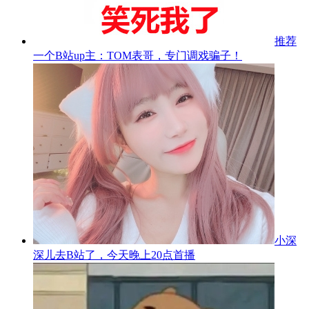
推荐
一个B站up主：TOM表哥，专门调戏骗子！
小深
深儿去B站了，今天晚上20点首播