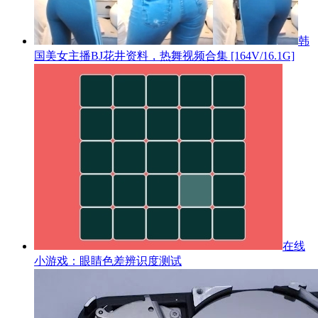
韩
国美女主播BJ花井资料，热舞视频合集 [164V/16.1G]
在线
小游戏：眼睛色差辨识度测试