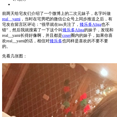
前两天给宅友们介绍了一个微博上的二次元妹子，名字叫做
real__yami
，当时在宅男吧的微信公众号上同步推送之后，有
宅友在留言区评论：“很早就在ins关注了，
矮乐多Aliga
也不
错”，然后我就搜索了一下这个叫
矮乐多Aliga
的妹子，发现和
real__yami长得好像啊，并且都是
coser
圈内的妹子，如果你喜
欢real__yami的话，相信对
矮乐多
也同样是喜欢的不要不要
的。
先看几张图：