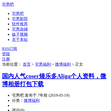
宅男吧
宅男吧
宅男影院
软件推荐
宅男杂铺
妹子视频
关于本站
RSS订阅
登陆
注册
当前位置：
首页
>
宅男福利
>
微博福利
>
正文
国内人气coser矮乐多Aliga个人资料，微
博相册打包下载
宅男吧 发布于 7年前 (2019-05-19)
分类：
微博福利
评论(0)