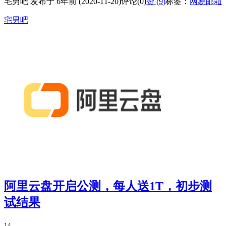
宅男吧 发布于 6年前 (2020-11-20)
评论(0)
赞 (
9
)
标签：
网易邮箱
宅男吧
阿里云盘开启公测，每人送1T，初步测
试结果
14