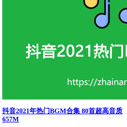
抖音2021年热门BGM合集 80首超高音质
657M