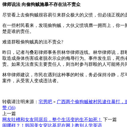
律师说法 向偷狗贼施暴不存在法不责众
尽管看上去偷狗贼很容易引来群众极大的义愤，但必须正视的
在一些村民看来，发现偷狗贼，大伙义愤填膺一拥而上，你一
楚是谁的责任。
难道群殴偷狗贼真的法不责众?
昨日，记者与叠彩律师事务所林华律师连线。林华律师说，群
取造成身体伤害或者脱衣示众的侮辱行为。事件发生后，死伤
责。如果无法查实主要责任人，则当时参与群殴的人可能将共
林华律师建议，市民在遇到这种事的时候，务必保持冷静，尽
案件，从受害人变成违法者。
转载请注明来源：
宅男吧
»
广西两个偷狗贼被村民逮住暴打，
赞 (
56
)
上一篇
网友吐槽和女友同居后，整个生活变的生不如死！
下一篇
闹哪样？！韩国美女穿比基尼在网上教别人学英语