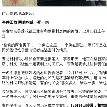
广西偷狗现场图片2
事件回放 两偷狗贼一死一伤
事发地点是莲花镇五龙村和罗带村之间的路段。12月15日上
过。
“偷狗的两名男子，一个倒在这里，一个倒在那边，摩托车是
民凭借记忆尽量向记者描述当时的情景。
五龙村村民小组长金革新是报案人，事发那天，他正在翻新家
话，村支书让他一定要制止村民打人，否则是要承担法律责任
一名不愿意透露姓名的村民告诉记者，12月13日上午八九点
车跑上旁边山头，追赶的村民先是将那辆摩托车烧毁，进而上
访的村民都说不清楚，有的村民说“那么多人，谁踢一脚，谁也
接到报警后，莲花派出所民警迅速赶了过去。出警的民警说：“
一名男子已死亡，另外一名男子受重伤，重伤男子被送到医院
案件发生后，县公安局迅速成立专案组。
12月14日凌晨，根