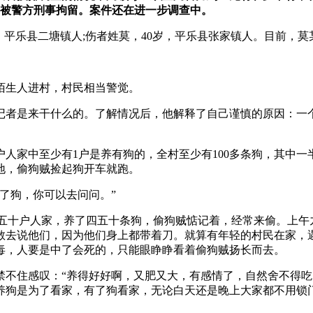
害罪被警方刑事拘留。案件还在进一步调查中。
，平乐县二塘镇人;伤者姓莫，40岁，平乐县张家镇人。目前，
陌生人进村，村民相当警觉。
记者是来干什么的。了解情况后，他解释了自己谨慎的原因：一
每3户人家中至少有1户是养有狗的，全村至少有100多条狗，其
地，偷狗贼捡起狗开车就跑。
了狗，你可以去问问。”
四五十户人家，养了四五十条狗，偷狗贼惦记着，经常来偷。上
敢去说他们，因为他们身上都带着刀。就算有年轻的村民在家，
毒，人要是中了会死的，只能眼睁睁看着偷狗贼扬长而去。
禁不住感叹：“养得好好啊，又肥又大，有感情了，自然舍不得吃
养狗是为了看家，有了狗看家，无论白天还是晚上大家都不用锁