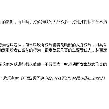
力的教训，而且动手打偷狗贼的人那么多，打死打伤似乎分不清
行为也属违法，但市民没有权利侵害偷狗贼的人身权利，对其采
确定群殴者在当时的行为，锁定故意伤害的主要责任人，从而定
要求偷狗贼进行损失赔偿，不要因为一时冲动而发生故意伤害的
：腾讯新闻《广西2男子偷狗被虐打1死1伤 村民在伤口上撒盐》