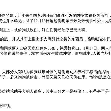
他财物的是，近年来全国各地因偷狗事件引发的冲突显得格外激烈
也并不鲜见，除了12月13日这起偷狗贼被致死致伤事件外，见
，上前阻止，被偷狗贼砍伤，好在伤势经治疗已无大碍。
偷猫的贼，并从其车上搜出多支麻醉针之类的东西后，偷狗贼被村
某和同伙两人10余天疯狂偷狗30条，并悉数卖出。1月17日，
剿”3名偷狗贼的事件，双方后来发生肢体冲突，偷狗贼中2人被当场
注，大部分人都认为偷狗贼最可恨的是偷走别人养出了感情的活物
日子，后来狗狗被偷走，外婆又急又伤心病倒在床。“偷狗贼是在
公益站求助寻犬的人很多，其中三分之一是被偷了，有些甚至是
会重视。