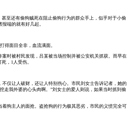
，甚至还有偷狗贼死在阻止偷狗行为的群众手上，似乎对于小偷
诸报端的就有好几起。
民打得面目全非，血流满面。
两人作案时被村民发现，吕某被当场控制并被公安机关抓获。而早在
打死，1人受伤。
，不仅让人破财，还让人特别伤心。市民刘女士告诉记者，她的
挖走我外婆的心头肉啊。”刘女士的爱人则说，如果当时抓到偷
当着狗主人的面抢。盗抢狗的行为极其恶劣，市民的义愤完全可