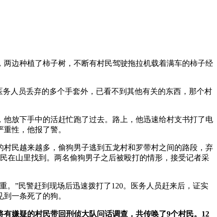
路，两边种植了柿子树，不断有村民驾驶拖拉机载着满车的柿子经
医务人员丢弃的多个手套外，已看不到其他有关的东西，那个村
，他放下手中的活赶忙跑了过去。路上，他迅速给村支书打了电
严重性，他报了警。
赶的村民越来越多，偷狗男子逃到五龙村和罗带村之间的路段，弃
村民在山里找到。两名偷狗男子之后被殴打的情形，接受记者采
。”民警赶到现场后迅速拨打了120。医务人员赶来后，证实
见到一条死了的狗。
将有嫌疑的村民带回刑侦大队问话调查，共传唤了9个村民。12