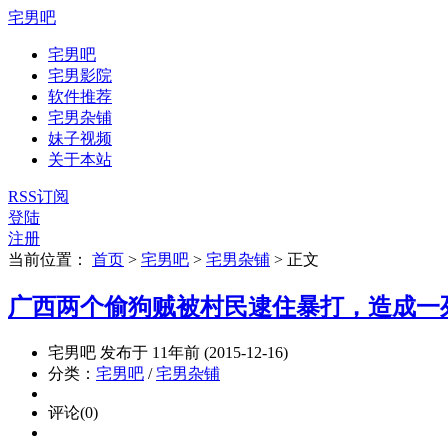
宅男吧
宅男吧
宅男影院
软件推荐
宅男杂铺
妹子视频
关于本站
RSS订阅
登陆
注册
当前位置：
首页
>
宅男吧
>
宅男杂铺
>
正文
广西两个偷狗贼被村民逮住暴打，造成一
宅男吧 发布于 11年前 (2015-12-16)
分类：
宅男吧
/
宅男杂铺
评论(0)