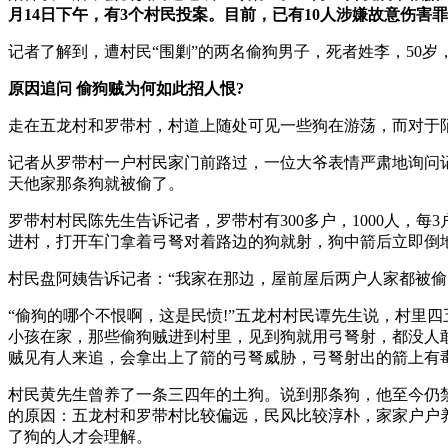
月14日下午，有3个村民投案。目前，已有10人涉嫌故意伤
记者了解到，遭村民“围剿”的两名偷狗男子，死者姓李，50岁
原因追问 偷狗贼为何如此招人恨?
走在五龙村和罗带村，村道上随处可见一些狗在游荡，而对于
记者从罗带村一户村民家门前路过，一位大爷表情严肃地询问
天他家那条狗就被偷了。
罗带村村民陈先生告诉记者，罗带村有300多户，1000人，
进村，打开车门拿着弓弩对着路边的狗就射，狗中箭后立即倒
村民盘阿姨告诉记者：“我家在那边，屋前屋后两户人家都被偷
“偷狗的哪个不恨啊，这是民愤!”五龙村村民谭先生说，村里
小孩在家，那些偷狗贼进到村里，见到狗就用弓弩射，都没人
贼见有人来追，会拿出上了箭的弓弩威胁，弓弩射出的箭上有
村民黄先生曾养了一条三四年的土狗。说到那条狗，他至今仍
的原因：五龙村和罗带村比较偏远，民风比较淳朴，家家户户
了狗的人才会理解。