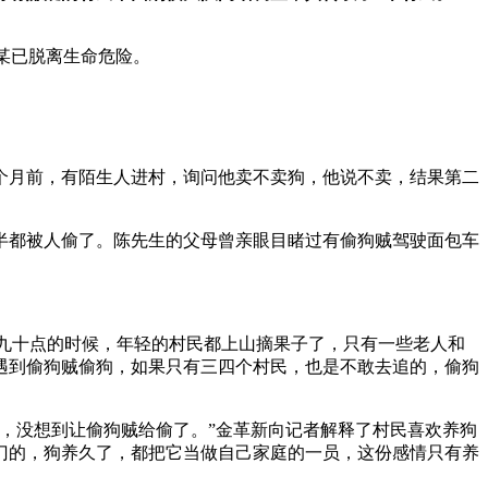
莫某已脱离生命危险。
个月前，有陌生人进村，询问他卖不卖狗，他说不卖，结果第二
中一半都被人偷了。陈先生的父母曾亲眼目睹过有偷狗贼驾驶面包车
午九十点的时候，年轻的村民都上山摘果子了，只有一些老人和
遇到偷狗贼偷狗，如果只有三四个村民，也是不敢去追的，偷狗
，没想到让偷狗贼给偷了。”金革新向记者解释了村民喜欢养狗
门的，狗养久了，都把它当做自己家庭的一员，这份感情只有养