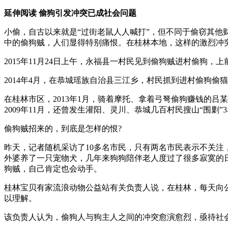
延伸阅读 偷狗引发冲突已成社会问题
小偷，自古以来就是“过街老鼠人人喊打”，但不同于偷窃其
中的偷狗贼，人们显得特别痛恨。在桂林本地，这样的激烈冲突
2015年11月24日上午，永福县一村民见到偷狗贼进村偷狗
2014年4月，在恭城瑶族自治县三江乡，村民抓到进村偷狗
在桂林市区，2013年1月，骑着摩托、拿着弓弩偷狗赚钱的吕
2009年11月，还曾发生灌阳、灵川、恭城几百村民搜山“围
偷狗贼招来的，到底是怎样的恨?
昨天，记者随机采访了10多名市民，只有两名市民表示不关
外婆养了一只宠物犬，几年来狗狗陪伴老人度过了很多寂寞的
狗贼，自己肯定也会动手。
桂林宝贝有家流浪动物公益站有关负责人说，在桂林，每天向
以理解。
该负责人认为，偷狗人与狗主人之间的冲突愈演愈烈，亟待社