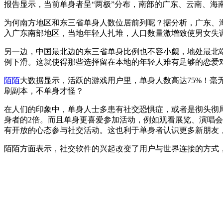
报告显示，当前单身者呈“两极”分布，南部的广东、云南、海
为何南方地区和东三省单身人数位居前列呢？据分析，广东、
入广东南部地区，当地年轻人扎堆，人口数量激增致使男女失
另一边，中国最北边的东三省单身比例也不容小觑，地处最北
例下滑。这就使得那些选择留在本地的年轻人难有足够的恋爱
陌陌
大数据显示，活跃的游戏用户里，单身人数高达75%！毫
刷副本，不单身才怪？
在人们的印象中，单身人士多患有社交恐惧症，或者是彻头彻
身者的2倍。而且单身更喜爱参加活动，例如观看展览、演唱会
有开放的心态参与社交活动。这也利于单身者认识更多新朋友
陌陌方面表示，社交软件的兴起改变了用户与世界连接的方式