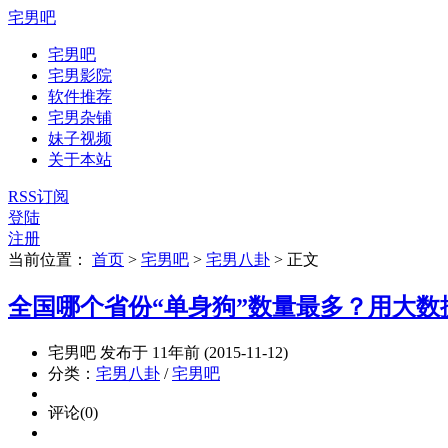
宅男吧
宅男吧
宅男影院
软件推荐
宅男杂铺
妹子视频
关于本站
RSS订阅
登陆
注册
当前位置：
首页
>
宅男吧
>
宅男八卦
>
正文
全国哪个省份“单身狗”数量最多？用大数
宅男吧 发布于 11年前 (2015-11-12)
分类：
宅男八卦
/
宅男吧
评论(0)