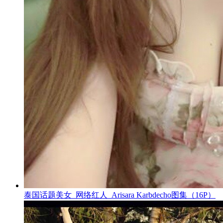
泰国话题美女_网络红人_Arisara Karbdecho图集（16P）