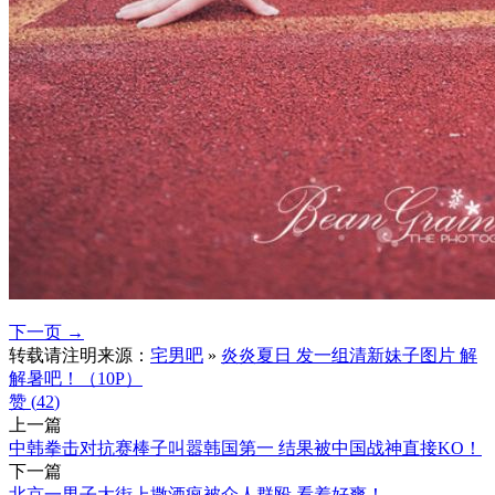
下一页 →
转载请注明来源：
宅男吧
»
炎炎夏日 发一组清新妹子图片 解
解暑吧！（10P）
赞 (
42
)
上一篇
中韩拳击对抗赛棒子叫嚣韩国第一 结果被中国战神直接KO！
下一篇
北京一男子大街上撒酒疯被众人群殴 看着好爽！