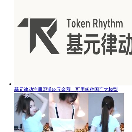
基元律动注册即送68元余额，可用多种国产大模型