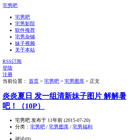
宅男吧
宅男吧
宅男影院
软件推荐
宅男杂铺
妹子视频
关于本站
RSS订阅
登陆
注册
当前位置：
首页
>
宅男吧
>
宅男图库
>
正文
炎炎夏日 发一组清新妹子图片 解解暑
吧！（10P）
宅男吧 发布于 11年前 (2015-07-20)
分类：
宅男吧
/
宅男图库
/
宅男福利
评论(0)