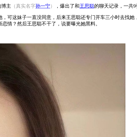
的博主
（真实名字
孙一宁
）
，爆出了和
王思聪
的聊天记录，一共
她，可这妹子一直没同意，后来王思聪还专门开车三小时去找她
新恋情？然后王思聪不干了，说要曝光她黑料。