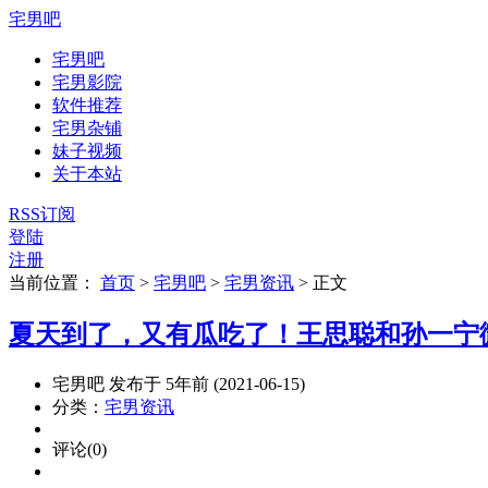
宅男吧
宅男吧
宅男影院
软件推荐
宅男杂铺
妹子视频
关于本站
RSS订阅
登陆
注册
当前位置：
首页
>
宅男吧
>
宅男资讯
>
正文
夏天到了，又有瓜吃了！王思聪和孙一宁
宅男吧 发布于 5年前 (2021-06-15)
分类：
宅男资讯
评论(0)