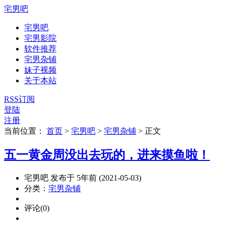
宅男吧
宅男吧
宅男影院
软件推荐
宅男杂铺
妹子视频
关于本站
RSS订阅
登陆
注册
当前位置：
首页
>
宅男吧
>
宅男杂铺
>
正文
五一黄金周没出去玩的，进来摸鱼啦！
宅男吧 发布于 5年前 (2021-05-03)
分类：
宅男杂铺
评论(0)