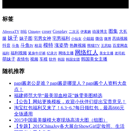
标签
图集
coser
Cosplay
AfreecaTV
B站
大长
Chinajoy
二次元
伊素婉
动漫博主
妹子
宅男福利
妹子图
宅男女神
腿
小姐姐
微信
恶搞视频
小仙女
微博
模特
斗鱼tv
涨姿势
热舞视频
抖音
百度网盘
斗鱼
校花
熊猫TV
王思聪
网络红人
福利视频
网络主播
福利
紧身牛仔裤
纪录片
美女主播
老司机
萌妹子
韩国美女主播
表情包
视频
车模
软件
韩国
韩国女团
随机推荐
papi酱老公是谁？papi酱是哪里人？papi酱个人资料大盘
点！
福建师范大学“最美混血校花”姝雯美图精选
【公告】网站更换模板，欢迎小伙伴们提出宝贵意见！
淘宝红包福利又来了！6.3~6.7每日领红包，最高666元
全场通用
2015中国最美腿模大赛现场高清大图（组图）
【专题】2015ChinaJoy各大展台ShowGirl定妆照、生活