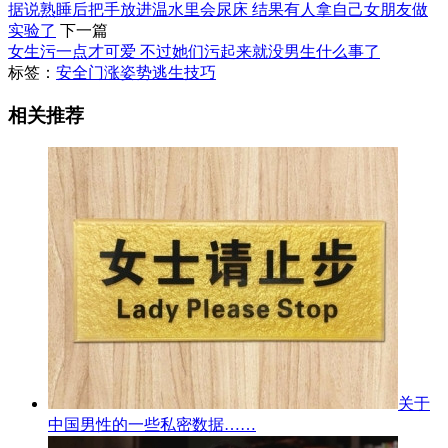
据说熟睡后把手放进温水里会尿床 结果有人拿自己女朋友做
实验了
下一篇
女生污一点才可爱 不过她们污起来就没男生什么事了
标签：
安全门
涨姿势
逃生技巧
相关推荐
关于
中国男性的一些私密数据……