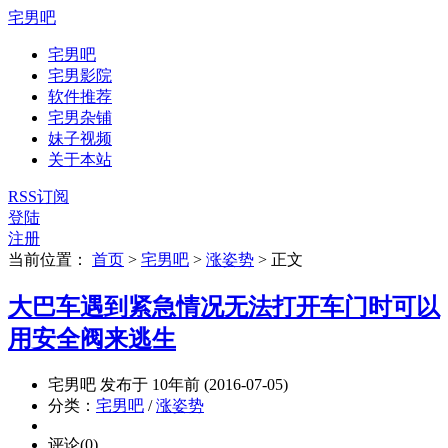
宅男吧
宅男吧
宅男影院
软件推荐
宅男杂铺
妹子视频
关于本站
RSS订阅
登陆
注册
当前位置：
首页
>
宅男吧
>
涨姿势
>
正文
大巴车遇到紧急情况无法打开车门时可以
用安全阀来逃生
宅男吧 发布于 10年前 (2016-07-05)
分类：
宅男吧
/
涨姿势
评论(0)