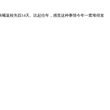
秋曦返校失踪14天。比起往年，感觉这种事情今年一窝堆得发