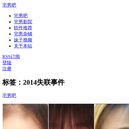
宅男吧
宅男吧
宅男影院
软件推荐
宅男杂铺
妹子视频
关于本站
RSS订阅
登陆
注册
标签：2014失联事件
宅男吧