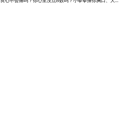
良心不会痛吗？你心里没点B数吗？小拳拳捶你胸口、大...