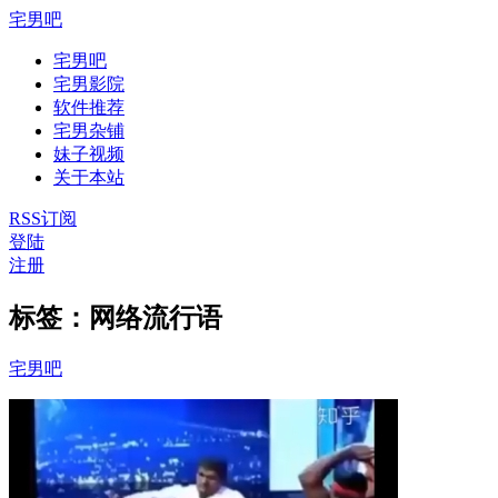
宅男吧
宅男吧
宅男影院
软件推荐
宅男杂铺
妹子视频
关于本站
RSS订阅
登陆
注册
标签：网络流行语
宅男吧