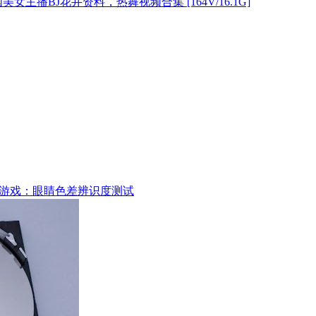
美女主播BJ花井资料，热舞视频合集 [164V/16.1G]
游戏：眼睛色差辨识度测试