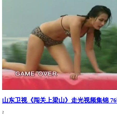
山东卫视《闯关上梁山》走光视频集锦 7
2