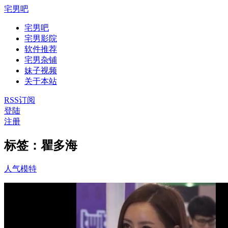
宅男吧
宅男吧
宅男影院
软件推荐
宅男杂铺
妹子视频
关于本站
RSS订阅
登陆
注册
标签：瞿多海
人气模特