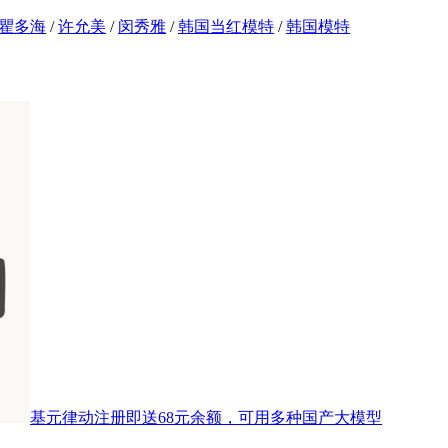
瞿多海
/
许允美
/
闵秀雅
/
韩国当红模特
/
韩国模特
基元律动注册即送68元余额，可用多种国产大模型