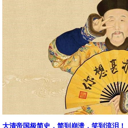
大清帝国极简史，简到崩溃，笑到流泪！