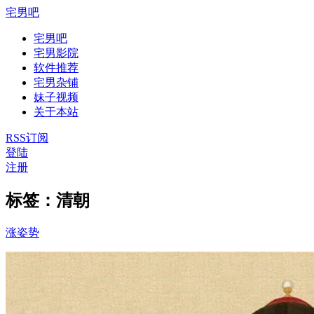
宅男吧
宅男吧
宅男影院
软件推荐
宅男杂铺
妹子视频
关于本站
RSS订阅
登陆
注册
标签：清朝
涨姿势