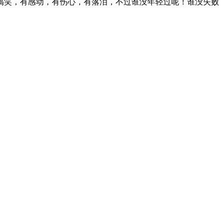
搞笑，有感动，有伤心，有落泪，不过谁没年轻过呢！谁没失败