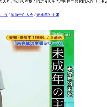
楼顶上，然后对着楼下的所有同学大声向自己喜欢的人告白，有
こう
/
屋顶告白大会
/
未成年的主张