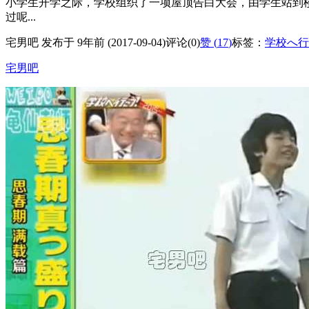
小学生开学之际，学校组织了一项屋顶告白大会，由学生站到
过呢...
宅男吧 发布于 9年前 (2017-09-04)
评论(0)
赞 (
17
)
标签：
学校へ行
宅男吧