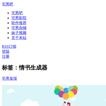
宅男吧
宅男吧
宅男影院
软件推荐
宅男杂铺
妹子视频
关于本站
RSS订阅
登陆
注册
标签：情书生成器
宅男发现