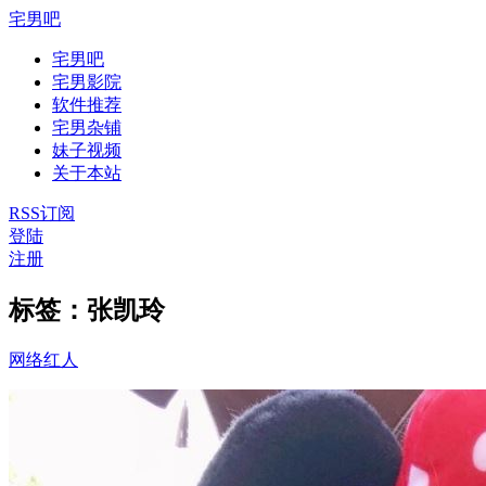
宅男吧
宅男吧
宅男影院
软件推荐
宅男杂铺
妹子视频
关于本站
RSS订阅
登陆
注册
标签：张凯玲
网络红人