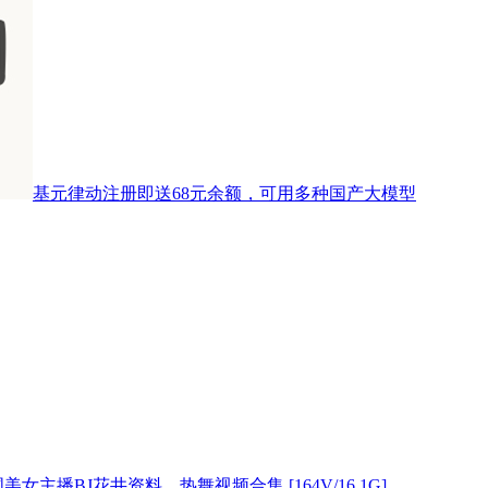
基元律动注册即送68元余额，可用多种国产大模型
美女主播BJ花井资料，热舞视频合集 [164V/16.1G]