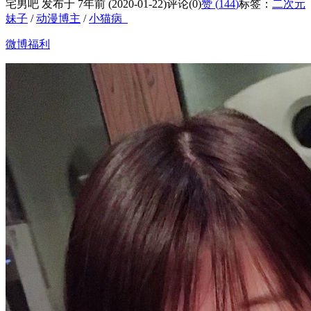
宅男吧 发布于 7年前 (2020-01-22)
评论(0)
赞 (
144
)
标签：
二次元
妹子
/
动漫博主
/
小猫病_
微博福利