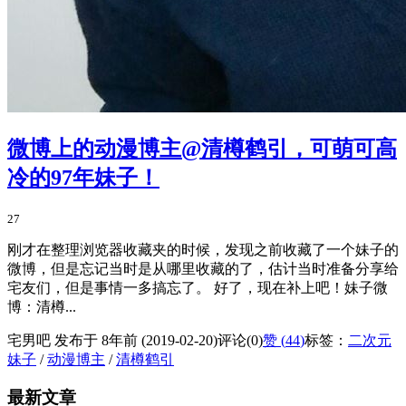
微博上的动漫博主@清樽鹤引，可萌可高
冷的97年妹子！
27
刚才在整理浏览器收藏夹的时候，发现之前收藏了一个妹子的
微博，但是忘记当时是从哪里收藏的了，估计当时准备分享给
宅友们，但是事情一多搞忘了。 好了，现在补上吧！妹子微
博：清樽...
宅男吧 发布于 8年前 (2019-02-20)
评论(0)
赞 (
44
)
标签：
二次元
妹子
/
动漫博主
/
清樽鹤引
最新文章