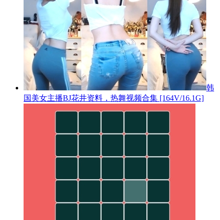
韩
国美女主播BJ花井资料，热舞视频合集 [164V/16.1G]