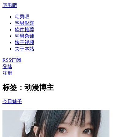
宅男吧
宅男吧
宅男影院
软件推荐
宅男杂铺
妹子视频
关于本站
RSS订阅
登陆
注册
标签：动漫博主
今日妹子