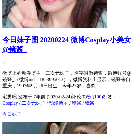
今日妹子图 20200224 微博Cosplay小美女
@镜酱_
23
微博上的动漫博主，二次元妹子，名字叫做镜酱，微博账号@
镜酱_（微博uid：1853995013），微博资料上显示，镜酱来自
重庆，1997年9月26日出生，今年23岁，喜欢...
宅男吧 发布于 7年前 (2020-02-24)
评论(0)
赞 (
190
)
标签：
Cosplay
/
二次元妹子
/
动漫博主
/
镜酱
/
镜酱_
今日妹子