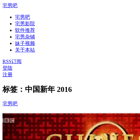
宅男吧
宅男吧
宅男影院
软件推荐
宅男杂铺
妹子视频
关于本站
RSS订阅
登陆
注册
标签：中国新年 2016
宅男吧